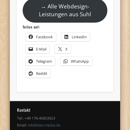
→ Alle Webdesign-
Leistungen aus Suhl
Teilen auf:
Facebook
LinkedIn
E-Mail
X
Telegram
WhatsApp
Reddit
Kontakt
Tel.: +49 176-45853923
Email:
mki@kies-media.de