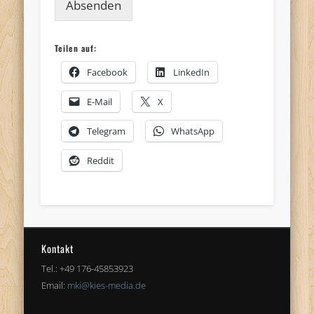
Absenden
Teilen auf:
Facebook
LinkedIn
E-Mail
X
Telegram
WhatsApp
Reddit
Kontakt
Tel.: +49 176-45853923
Email:
mki@kies-media.de