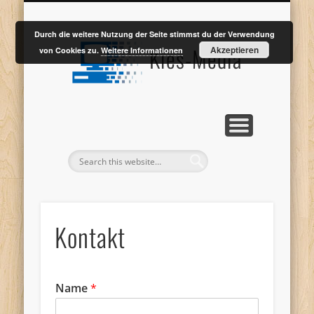
WEBENTWICKLUNG
WEBDESIGN SUHL
LEISTUNGEN
PORTFOLIO
KONTAKT
Durch die weitere Nutzung der Seite stimmst du der Verwendung
Kies-Media
Akzeptieren
von Cookies zu.
Weitere Informationen
Kontakt
Name
*