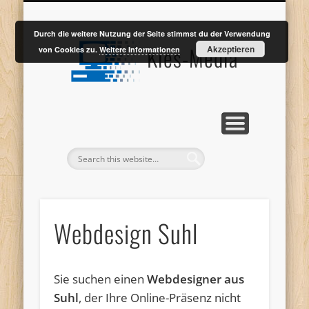
WEBENTWICKLUNG
WEBDESIGN SUHL
LEISTUNGEN
PORTFOLIO
KONTAKT
Durch die weitere Nutzung der Seite stimmst du der Verwendung
Kies-Media
Akzeptieren
von Cookies zu.
Weitere Informationen
Webdesign Suhl
Sie suchen einen
Webdesigner aus
Suhl
, der Ihre Online-Präsenz nicht