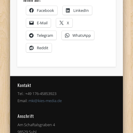
Teilen auf:
Facebook
LinkedIn
E-Mail
X
Telegram
WhatsApp
Reddit
Kontakt
Tel.: +49 176-45853923
Email:
mki@kies-media.de
Anschrift
Am Schaftalsgraben 4
98529 Suhl