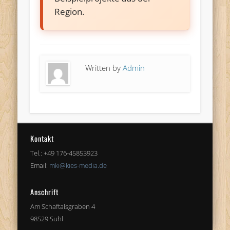
Region.
Written by
Admin
Kontakt
Tel.: +49 176-45853923
Email:
mki@kies-media.de
Anschrift
Am Schaftalsgraben 4
98529 Suhl